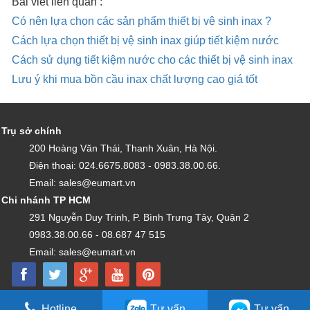
Bài viết liên quan :
Có nên lựa chọn các sản phẩm thiết bị vệ sinh inax ?
Cách lựa chọn thiết bị vệ sinh inax giúp tiết kiệm nước
Cách sử dụng tiết kiệm nước cho các thiết bị vệ sinh inax
Lưu ý khi mua bồn cầu inax chất lượng cao giá tốt
Trụ sở chính
200 Hoàng Văn Thái, Thanh Xuân, Hà Nội.
Điện thoại: 024.6675.8083 - 0983.38.00.66.
Email: sales@eumart.vn
Chi nhánh TP HCM
291 Nguyễn Duy Trinh, P. Bình Trưng Tây, Quận 2
0983.38.00.66 - 08.687 47 515
Email: sales@eumart.vn
Copyright by Kim Tín LTD - Được vận hành bởi Công ty TNHH Thương mại và nội
Hotline
Tư vấn
Tư vấn