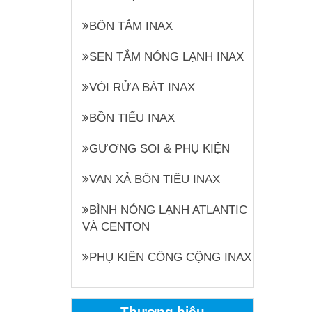
BỒN TẮM INAX
SEN TẮM NÓNG LẠNH INAX
VÒI RỬA BÁT INAX
BỒN TIỂU INAX
GƯƠNG SOI & PHỤ KIỆN
VAN XẢ BỒN TIỂU INAX
BÌNH NÓNG LẠNH ATLANTIC
VÀ CENTON
PHỤ KIÊN CÔNG CỘNG INAX
Thương hiệu