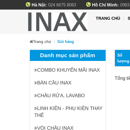
Hà Nội:
024 6675 8083
Hồ Chí Minh:
0983
TRANG CHỦ
Trang chủ
Giỏ hàng
Danh mục sản phẩm
Số
lượng
COMBO KHUYẾN MÃI INAX
Tổng ti
BÀN CẦU INAX
CHẬU RỬA, LAVABO
LINH KIỆN - PHỤ KIỆN THAY
THẾ
VÒI CHẬU INAX