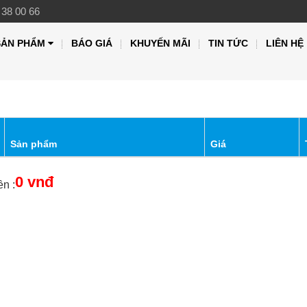
 38 00 66
SẢN PHẨM
BÁO GIÁ
KHUYẾN MÃI
TIN TỨC
LIÊN HỆ
Sản phẩm
Giá
0 vnđ
ền :