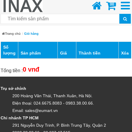
00
Trang chủ
Giỏ hàng
Số
lượng
Sản phẩm
Giá
Thành tiền
Xóa
0 vnđ
Tổng tiền :
Trụ sở chính
200 Hoàng Văn Thái, Thanh Xuân, Hà Nội.
Điện thoại: 024.6675.8083 - 0983.38.00.66.
Email: sales@eumart.vn
Chi nhánh TP HCM
291 Nguyễn Duy Trinh, P. Bình Trưng Tây, Quận 2