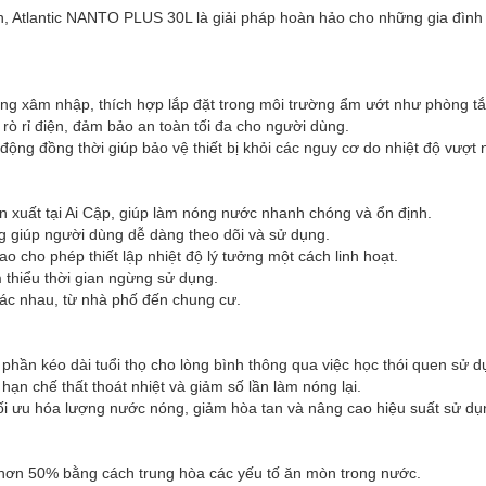
 tiến, Atlantic NANTO PLUS 30L là giải pháp hoàn hảo cho những gia đ
rùng xâm nhập, thích hợp lắp đặt trong môi trường ẩm ướt như phòng t
rò rỉ điện, đảm bảo an toàn tối đa cho người dùng.
ộng đồng thời giúp bảo vệ thiết bị khỏi các nguy cơ do nhiệt độ vượt
n xuất tại Ai Cập, giúp làm nóng nước nhanh chóng và ổn định.
g giúp người dùng dễ dàng theo dõi và sử dụng.
o cho phép thiết lập nhiệt độ lý tưởng một cách linh hoạt.
m thiểu thời gian ngừng sử dụng.
khác nhau, từ nhà phố đến chung cư.
hần kéo dài tuổi thọ cho lòng bình thông qua việc học thói quen sử dụn
 hạn chế thất thoát nhiệt và giảm số lần làm nóng lại.
ối ưu hóa lượng nước nóng, giảm hòa tan và nâng cao hiệu suất sử dụ
n hơn 50% bằng cách trung hòa các yếu tố ăn mòn trong nước.