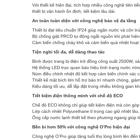
Với thiết kế hiện đại, tích hợp nhiều công nghệ tiên
thiết bị vận hành ổn định, tiết kiệm lâu dài.
An toàn toàn diện với công nghệ bảo vệ đa tầng
Thiết bị đạt tiêu chuẩn IP24 giúp ngăn nước và côn t
Bộ chống giật PRCD tự động ngắt nguồn khi phát hiện 
Cảm biến chống cháy khô và cảm biến quá nhiệt hoạt đ
Tiện nghi tối đa, dễ dàng thao tác
Bình được trang bị điện trở đồng công suất 2500W, sả
Hệ thống LED trực quan báo hiệu tình trạng nước nón
Núm điều chỉnh nhiệt độ kết hợp cảm biến chính xác ca
Thiết kế mặt bích lớn hỗ trợ bảo trì nhanh chóng, giả
Kiểu dáng tối ưu, dễ lắp đặt trong nhiều không gian 
Tiết kiệm điện thông minh với chế độ ECO
Chế độ ECO không chỉ giúp tiết kiệm điện mà còn góp p
Lớp cách nhiệt Polyurethane tỉ trọng cao giữ nhiệt lâu,
Ống cấp nước lạnh thiết kế theo phương ngang giúp t
Bền bỉ hơn 50% với công nghệ O’Pro hiện đại
Công nghệ O’Pro giúp tăng tuổi thọ lòng bình lên đế