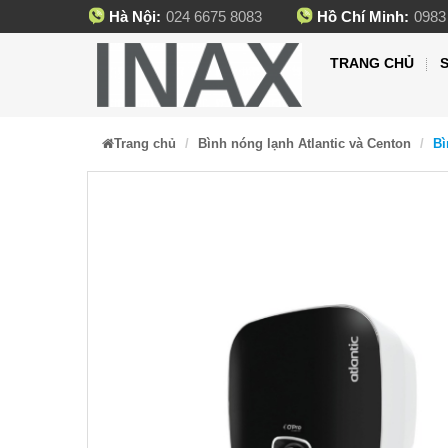
Hà Nội:
024 6675 8083
Hồ Chí Minh:
0983
TRANG CHỦ
Trang chủ
Bình nóng lạnh Atlantic và Centon
Bì