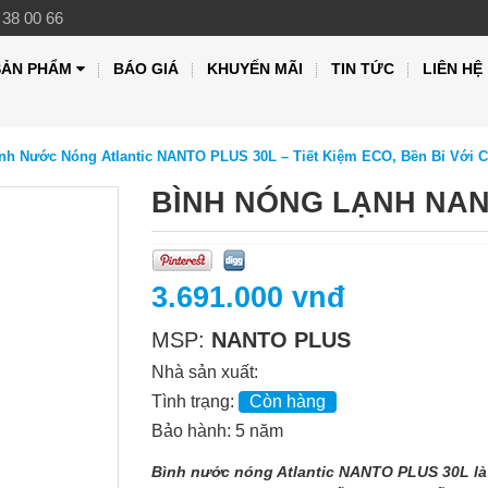
 38 00 66
SẢN PHẨM
BÁO GIÁ
KHUYẾN MÃI
TIN TỨC
LIÊN HỆ
nh Nước Nóng Atlantic NANTO PLUS 30L – Tiết Kiệm ECO, Bền Bỉ Với 
BÌNH NÓNG LẠNH NAN
3.691.000 vnđ
MSP:
NANTO PLUS
Nhà sản xuất:
Tình trạng:
Còn hàng
Bảo hành: 5 năm
Bình nước nóng Atlantic NANTO PLUS 30L là 