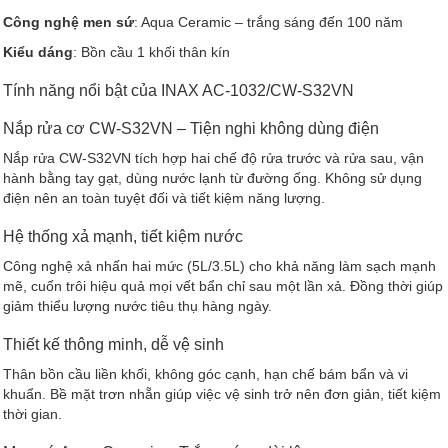
Công nghệ men sứ
: Aqua Ceramic – trắng sáng đến 100 năm
Kiểu dáng
: Bồn cầu 1 khối thân kín
Tính năng nổi bật của INAX AC-1032/CW-S32VN
Nắp rửa cơ CW-S32VN – Tiện nghi không dùng điện
Nắp rửa CW-S32VN tích hợp hai chế độ rửa trước và rửa sau, vận
hành bằng tay gạt, dùng nước lạnh từ đường ống. Không sử dụng
điện nên an toàn tuyệt đối và tiết kiệm năng lượng.
Hệ thống xả mạnh, tiết kiệm nước
Công nghệ xả nhấn hai mức (5L/3.5L) cho khả năng làm sạch mạnh
mẽ, cuốn trôi hiệu quả mọi vết bẩn chỉ sau một lần xả. Đồng thời giúp
giảm thiểu lượng nước tiêu thụ hàng ngày.
Thiết kế thông minh, dễ vệ sinh
Thân bồn cầu liền khối, không góc cạnh, hạn chế bám bẩn và vi
khuẩn. Bề mặt trơn nhẵn giúp việc vệ sinh trở nên đơn giản, tiết kiệm
thời gian.