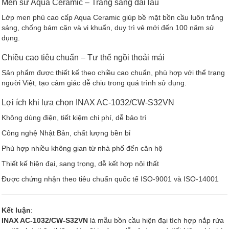
Men sứ Aqua Ceramic – Trắng sáng dài lâu
Lớp men phủ cao cấp Aqua Ceramic giúp bề mặt bồn cầu luôn trắng
sáng, chống bám cặn và vi khuẩn, duy trì vẻ mới đến 100 năm sử
dụng.
Chiều cao tiêu chuẩn – Tư thế ngồi thoải mái
Sản phẩm được thiết kế theo chiều cao chuẩn, phù hợp với thể trạng
người Việt, tạo cảm giác dễ chịu trong quá trình sử dụng.
Lợi ích khi lựa chọn INAX AC-1032/CW-S32VN
Không dùng điện, tiết kiệm chi phí, dễ bảo trì
Công nghệ Nhật Bản, chất lượng bền bỉ
Phù hợp nhiều không gian từ nhà phố đến căn hộ
Thiết kế hiện đại, sang trọng, dễ kết hợp nội thất
Được chứng nhận theo tiêu chuẩn quốc tế ISO-9001 và ISO-14001
Kết luận
:
INAX AC-1032/CW-S32VN
là mẫu bồn cầu hiện đại tích hợp nắp rửa