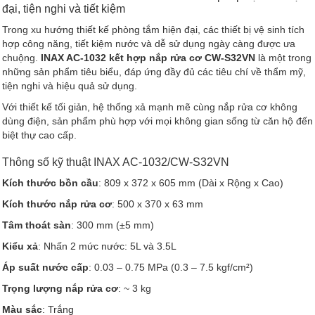
đại, tiện nghi và tiết kiệm
Trong xu hướng thiết kế phòng tắm hiện đại, các thiết bị vệ sinh tích
hợp công năng, tiết kiệm nước và dễ sử dụng ngày càng được ưa
chuộng.
INAX AC-1032 kết hợp nắp rửa cơ CW-S32VN
là một trong
những sản phẩm tiêu biểu, đáp ứng đầy đủ các tiêu chí về thẩm mỹ,
tiện nghi và hiệu quả sử dụng.
Với thiết kế tối giản, hệ thống xả mạnh mẽ cùng nắp rửa cơ không
dùng điện, sản phẩm phù hợp với mọi không gian sống từ căn hộ đến
biệt thự cao cấp.
Thông số kỹ thuật INAX AC-1032/CW-S32VN
Kích thước bồn cầu
: 809 x 372 x 605 mm (Dài x Rộng x Cao)
Kích thước nắp rửa cơ
: 500 x 370 x 63 mm
Tâm thoát sàn
: 300 mm (±5 mm)
Kiểu xả
: Nhấn 2 mức nước: 5L và 3.5L
Áp suất nước cấp
: 0.03 – 0.75 MPa (0.3 – 7.5 kgf/cm²)
Trọng lượng nắp rửa cơ
: ~ 3 kg
Màu sắc
: Trắng