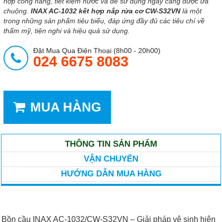
hợp công năng, tiết kiệm nước và dễ sử dụng ngày càng được ưa
chuộng.
INAX AC-1032 kết hợp nắp rửa cơ CW-S32VN
là một
trong những sản phẩm tiêu biểu, đáp ứng đầy đủ các tiêu chí về
thẩm mỹ, tiện nghi và hiệu quả sử dụng.
Đặt Mua Qua Điện Thoại (8h00 - 20h00)
024 6675 8083
MUA HÀNG
THÔNG TIN SẢN PHẨM
VẬN CHUYỂN
HƯỚNG DẪN MUA HÀNG
Bồn cầu INAX AC-1032/CW-S32VN – Giải pháp vệ sinh hiện