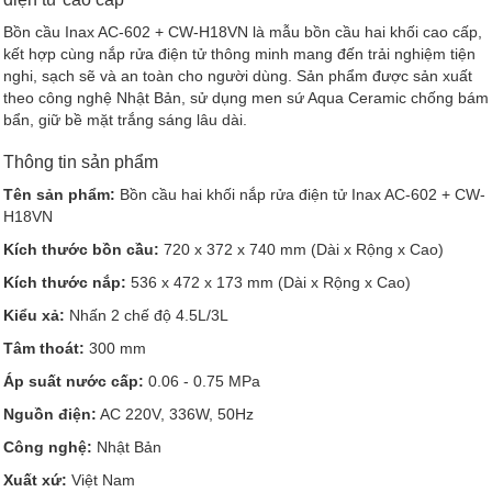
Bồn cầu Inax AC-602 + CW-H18VN là mẫu bồn cầu hai khối cao cấp,
kết hợp cùng nắp rửa điện tử thông minh mang đến trải nghiệm tiện
nghi, sạch sẽ và an toàn cho người dùng. Sản phẩm được sản xuất
theo công nghệ Nhật Bản, sử dụng men sứ Aqua Ceramic chống bám
bẩn, giữ bề mặt trắng sáng lâu dài.
Thông tin sản phẩm
Tên sản phẩm:
Bồn cầu hai khối nắp rửa điện tử Inax AC-602 + CW-
H18VN
Kích thước bồn cầu:
720 x 372 x 740 mm (Dài x Rộng x Cao)
Kích thước nắp:
536 x 472 x 173 mm (Dài x Rộng x Cao)
Kiểu xả:
Nhấn 2 chế độ 4.5L/3L
Tâm thoát:
300 mm
Áp suất nước cấp:
0.06 - 0.75 MPa
Nguồn điện:
AC 220V, 336W, 50Hz
Công nghệ:
Nhật Bản
Xuất xứ:
Việt Nam