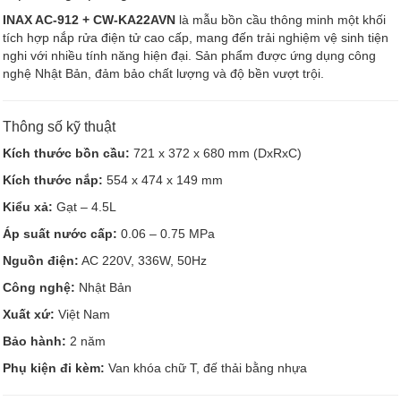
INAX AC-912 + CW-KA22AVN
là mẫu bồn cầu thông minh một khối
tích hợp nắp rửa điện tử cao cấp, mang đến trải nghiệm vệ sinh tiện
nghi với nhiều tính năng hiện đại. Sản phẩm được ứng dụng công
nghệ Nhật Bản, đảm bảo chất lượng và độ bền vượt trội.
Thông số kỹ thuật
Kích thước bồn cầu:
721 x 372 x 680 mm (DxRxC)
Kích thước nắp:
554 x 474 x 149 mm
Kiểu xả:
Gạt – 4.5L
Áp suất nước cấp:
0.06 – 0.75 MPa
Nguồn điện:
AC 220V, 336W, 50Hz
Công nghệ:
Nhật Bản
Xuất xứ:
Việt Nam
Bảo hành:
2 năm
Phụ kiện đi kèm:
Van khóa chữ T, đế thải bằng nhựa