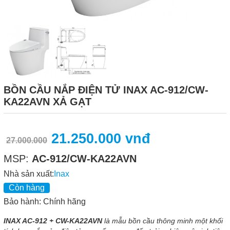
BỒN CẦU NẮP ĐIỆN TỬ INAX AC-912/CW-
KA22AVN XẢ GẠT
21.250.000 vnđ
27.000.000
MSP:
AC-912/CW-KA22AVN
Nhà sản xuất:
Inax
Còn hàng
Bảo hành: Chính hãng
INAX AC-912 + CW-KA22AVN
là mẫu bồn cầu thông minh một khối