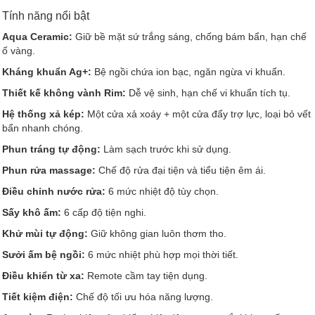
Tính năng nổi bật
Aqua Ceramic:
Giữ bề mặt sứ trắng sáng, chống bám bẩn, hạn chế
ố vàng.
Kháng khuẩn Ag+:
Bệ ngồi chứa ion bạc, ngăn ngừa vi khuẩn.
Thiết kế không vành Rim:
Dễ vệ sinh, hạn chế vi khuẩn tích tụ.
Hệ thống xả kép:
Một cửa xả xoáy + một cửa đẩy trợ lực, loại bỏ vết
bẩn nhanh chóng.
Phun tráng tự động:
Làm sạch trước khi sử dụng.
Phun rửa massage:
Chế độ rửa đại tiện và tiểu tiện êm ái.
Điều chỉnh nước rửa:
6 mức nhiệt độ tùy chọn.
Sấy khô ấm:
6 cấp độ tiện nghi.
Khử mùi tự động:
Giữ không gian luôn thơm tho.
Sưởi ấm bệ ngồi:
6 mức nhiệt phù hợp mọi thời tiết.
Điều khiển từ xa:
Remote cầm tay tiện dụng.
Tiết kiệm điện:
Chế độ tối ưu hóa năng lượng.