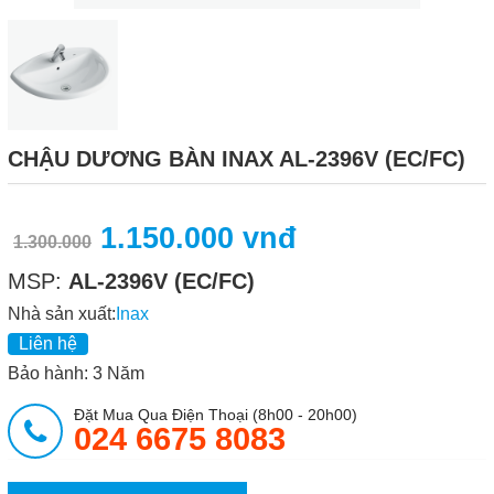
CHẬU DƯƠNG BÀN INAX AL-2396V (EC/FC)
1.150.000 vnđ
1.300.000
MSP:
AL-2396V (EC/FC)
Nhà sản xuất:
Inax
Liên hệ
Bảo hành: 3 Năm
Đặt Mua Qua Điện Thoại (8h00 - 20h00)
024 6675 8083