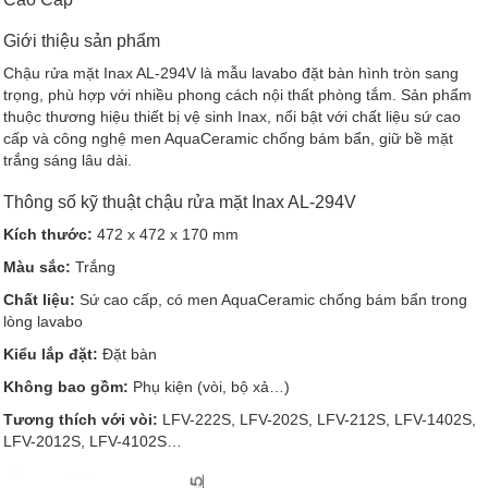
Giới thiệu sản phẩm
Chậu rửa mặt Inax AL-294V là mẫu lavabo đặt bàn hình tròn sang
trọng, phù hợp với nhiều phong cách nội thất phòng tắm. Sản phẩm
thuộc thương hiệu thiết bị vệ sinh Inax, nổi bật với chất liệu sứ cao
cấp và công nghệ men AquaCeramic chống bám bẩn, giữ bề mặt
trắng sáng lâu dài.
Thông số kỹ thuật chậu rửa mặt Inax AL-294V
Kích thước:
472 x 472 x 170 mm
Màu sắc:
Trắng
Chất liệu:
Sứ cao cấp, có men AquaCeramic chống bám bẩn trong
lòng lavabo
Kiểu lắp đặt:
Đặt bàn
Không bao gồm:
Phụ kiện (vòi, bộ xả…)
Tương thích với vòi:
LFV-222S, LFV-202S, LFV-212S, LFV-1402S,
LFV-2012S, LFV-4102S…