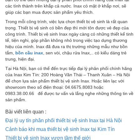
các tình thành trên khắp cả nước. Inax có mặt ở khắp nơi, sẽ
giúp các bạn mua được sản phẩm yêu thích.
Trong mỗi công trình, việc lựa chọn thiết bị vệ sinh là rất quan
trọng. Thiết bị vệ sinh có bền đẹp thì mới tôn được vẻ đẹp của
công trình. Thiết bị vệ sinh Inax ngày càng có những thiết kế tinh
tế, tiện nghi, góp phần không nhỏ trong việc tạo dựng thương
hiệu của mình. Inax đã đưa ra thị trường những mẫu như bồn
tắm,
bồn cầu inax
, sen vòi, chậu rửa Inax,.. có kiểu dáng trẻ
trung, hiện đại.
Tại Hà Nội, bạn có thể đến trực tiếp đại lý phân phối chính hãng
của Inax Kim Tín: 200 Hoàng Văn Thái – Thanh Xuân – Hà Nội
để chọn lựa sản phẩm thiết bị vệ sinh Inax. Hoặc liên lạc với
showroom theo số điện thoại: 04.6675.8083 hoặc
0983.38.00.66 để được tư vấn và lắng nghe những thông tin về
sản phẩm.
Bài viết liên quan :
Đại lý uy tín phân phối thiết bị vệ sinh Inax tại Hà Nội
Cảnh báo khi mua thiết bị vệ sinh Inax tại Kim Tín
Thiết bị vệ sinh Inax vươn tầm thế giới