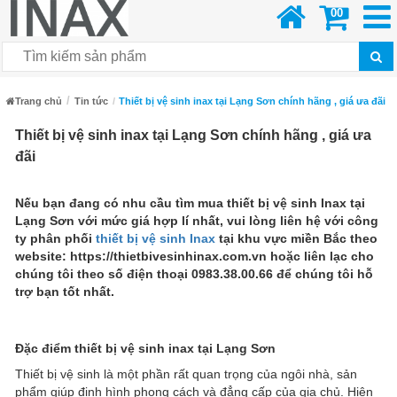
00
Trang chủ
Tin tức
Thiết bị vệ sinh inax tại Lạng Sơn chính hãng , giá ưa đãi
Thiết bị vệ sinh inax tại Lạng Sơn chính hãng , giá ưa
đãi
Nếu bạn đang có nhu cầu tìm mua thiết bị vệ sinh Inax tại
Lạng Sơn với mức giá hợp lí nhất, vui lòng liên hệ với công
ty phân phối
thiết bị vệ sinh Inax
tại khu vực miền Bắc theo
website: https://thietbivesinhinax.com.vn hoặc liên lạc cho
chúng tôi theo số điện thoại 0983.38.00.66 để chúng tôi hỗ
trợ bạn tốt nhất.
Đặc điểm thiết bị vệ sinh inax tại Lạng Sơn
Thiết bị vệ sinh là một phần rất quan trọng của ngôi nhà, sản
phẩm giúp định hình phong cách và đẳng cấp của gia chủ. Hiện