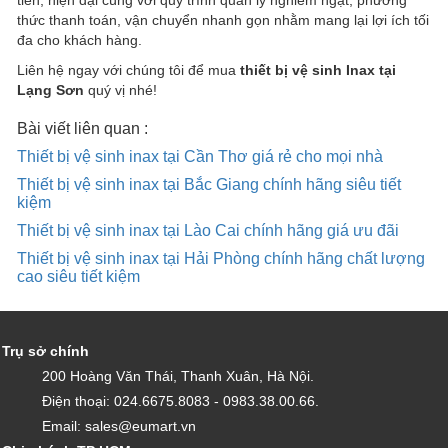
thức thanh toán, vận chuyển nhanh gọn nhằm mang lại lợi ích tối
đa cho khách hàng.
Liên hệ ngay với chúng tôi để mua
thiết bị vệ sinh Inax tại
Lạng Sơn
quý vị nhé!
Bài viết liên quan :
Thiết bị vệ sinh inax tại Cần Thơ giá rẻ cho mọi nhà
Thiết bị vệ sinh inax tại Bắc Giang chính hãng siêu tiết
kiệm
Thiết bị vệ sinh inax tại Lào Cai chính hãng giá ưu đãi
Thiết bị vệ sinh inax tại Hải Phòng chính hãng chất lượng
cao siêu tiết kiệm
Trụ sở chính
200 Hoàng Văn Thái, Thanh Xuân, Hà Nội.
Điện thoại: 024.6675.8083 - 0983.38.00.66.
Email: sales@eumart.vn