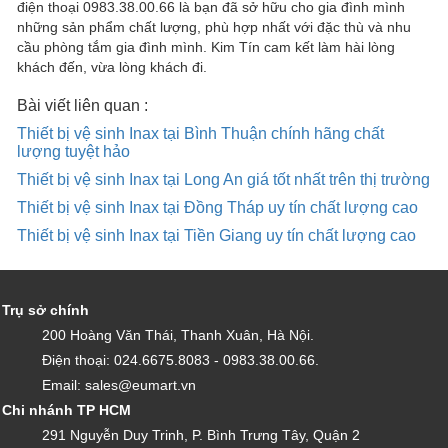
điện thoại 0983.38.00.66 là bạn đã sở hữu cho gia đình mình
những sản phẩm chất lượng, phù hợp nhất với đặc thù và nhu
cầu phòng tắm gia đình mình. Kim Tín cam kết làm hài lòng
khách đến, vừa lòng khách đi.
Bài viết liên quan :
Thiết bị vệ sinh Inax tại Bình Thuận chính hãng chất
lượng tuyệt hảo
Thiết bị vệ sinh Inax tại Long An giá tốt nhất trên thị trường
Thiết bị vệ sinh Inax tại Đồng Tháp uy tín chất lượng cao
Thiết bị vệ sinh Inax tại Tiền Giang uy tín chất lượng cao
Trụ sở chính
200 Hoàng Văn Thái, Thanh Xuân, Hà Nội.
Điện thoại: 024.6675.8083 - 0983.38.00.66.
Email: sales@eumart.vn
Chi nhánh TP HCM
291 Nguyễn Duy Trinh, P. Bình Trưng Tây, Quận 2