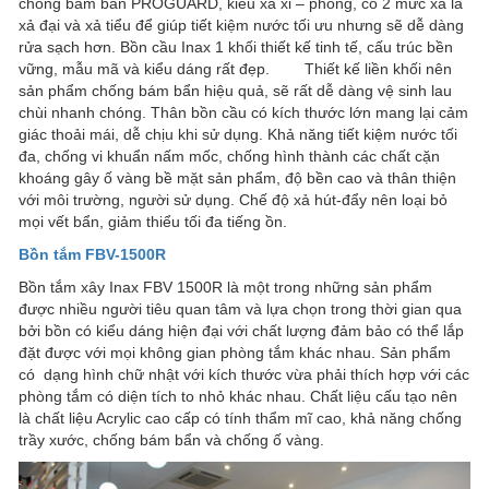
chống bám bẩn PROGUARD, kiểu xả xi – phong, có 2 mức xả là
xả đại và xả tiểu để giúp tiết kiệm nước tối ưu nhưng sẽ dễ dàng
rửa sạch hơn. Bồn cầu Inax 1 khối thiết kế tinh tế, cấu trúc bền
vững, mẫu mã và kiểu dáng rất đẹp. Thiết kế liền khối nên
sản phẩm chống bám bẩn hiệu quả, sẽ rất dễ dàng vệ sinh lau
chùi nhanh chóng. Thân bồn cầu có kích thước lớn mang lại cảm
giác thoải mái, dễ chịu khi sử dụng. Khả năng tiết kiệm nước tối
đa, chống vi khuẩn nấm mốc, chống hình thành các chất cặn
khoáng gây ố vàng bề mặt sản phẩm, độ bền cao và thân thiện
với môi trường, người sử dụng. Chế độ xả hút-đẩy nên loại bỏ
mọi vết bẩn, giảm thiểu tối đa tiếng ồn.
Bồn tắm FBV-1500R
Bồn tắm xây Inax FBV 1500R là một trong những sản phẩm
được nhiều người tiêu quan tâm và lựa chọn trong thời gian qua
bởi bồn có kiểu dáng hiện đại với chất lượng đảm bảo có thể lắp
đặt được với mọi không gian phòng tắm khác nhau. Sản phẩm
có dạng hình chữ nhật với kích thước vừa phải thích hợp với các
phòng tắm có diện tích to nhỏ khác nhau. Chất liệu cấu tạo nên
là chất liệu Acrylic cao cấp có tính thẩm mĩ cao, khả năng chống
trầy xước, chống bám bẩn và chống ố vàng.