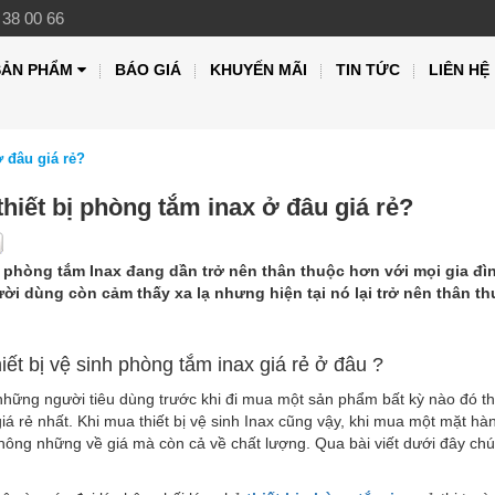
 38 00 66
SẢN PHẨM
BÁO GIÁ
KHUYẾN MÃI
TIN TỨC
LIÊN HỆ
ở đâu giá rẻ?
hiết bị phòng tắm inax ở đâu giá rẻ?
ị phòng tắm Inax đang dần trở nên thân thuộc hơn với mọi gia đình
ời dùng còn cảm thấy xa lạ nhưng hiện tại nó lại trở nên thân t
iết bị vệ sinh phòng tắm inax giá rẻ ở đâu ?
những người tiêu dùng trước khi đi mua một sản phẩm bất kỳ nào đó th
iá rẻ nhất. Khi mua thiết bị vệ sinh Inax cũng vậy, khi mua một mặt h
ông những về giá mà còn cả về chất lượng. Qua bài viết dưới đây chú