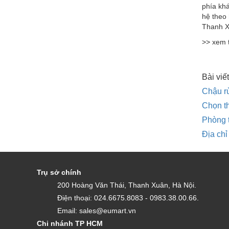
phía khá
hệ theo 
Thanh X
>> xem
Bài viết
Chậu rử
Chọn th
Phòng t
Địa chỉ
Trụ sở chính
200 Hoàng Văn Thái, Thanh Xuân, Hà Nội.
Điện thoại: 024.6675.8083 - 0983.38.00.66.
Email: sales@eumart.vn
Chi nhánh TP HCM