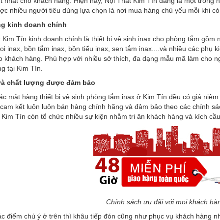
tốt nhất cho khách hàng. Hiện nay, Nội Thất Kim Tín đang là một trong n
ợc nhiều người tiêu dùng lựa chọn là nơi mua hàng chủ yếu mỗi khi c
g kinh doanh chính
 Kim Tín kinh doanh chính là thiết bị vệ sinh inax cho phòng tắm gồ
i inax, bồn tắm inax, bồn tiểu inax, sen tắm inax....và nhiều các phụ
o khách hàng. Phù hợp với nhiều sở thích, đa dạng mẫu mã làm cho ng
g tại Kim Tín.
và chất lượng được đảm bảo
ác mặt hàng thiết bị vệ sinh phòng tắm inax ở Kim Tín đều có giá niêm y
 cam kết luôn luôn bán hàng chính hãng và đảm bảo theo các chính s
 Kim Tín còn tổ chức nhiều sự kiện nhằm tri ân khách hàng và kích c
Chính sách ưu đãi với mọi khách hà
c điểm chú ý ở trên thì khâu tiếp đón cũng như phục vụ khách hàng nh