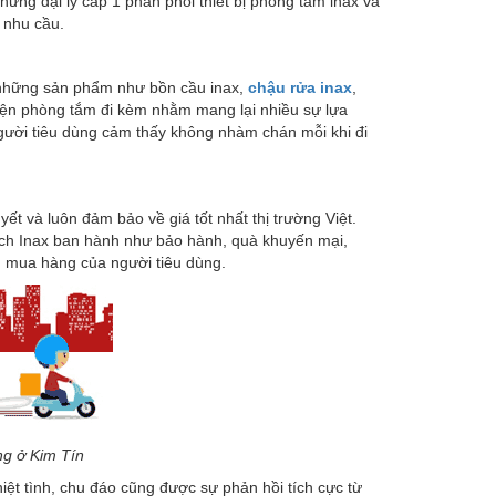
hững đại lý cấp 1 phân phối thiết bị phòng tắm inax và
ó nhu cầu.
m những sản phẩm như bồn cầu inax,
chậu rửa inax
,
 kiện phòng tắm đi kèm nhằm mang lại nhiều sự lựa
ười tiêu dùng cảm thấy không nhàm chán mỗi khi đi
ết và luôn đảm bảo về giá tốt nhất thị trường Việt.
ách Inax ban hành như bảo hành, quà khuyến mại,
ầu mua hàng của người tiêu dùng.
ng ở Kim Tín
iệt tình, chu đáo cũng được sự phản hồi tích cực từ