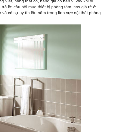
ng Việt, hàng thật có, hàng giả có nên vì vậy khi đi
ả lời câu hỏi mua thiết bị phòng tắm inax giá rẻ ở
n và có sự uy tín lâu năm trong lĩnh vực nội thất phòng