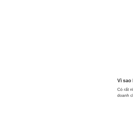
Vì sao
Có rất n
doanh ch