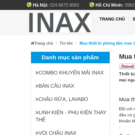
Hà Nội:
024 6675 8083
Hồ Chí Minh:
0983
TRANG CHỦ
Trang chủ
Tin tức
Mua thiết bị phòng tắm inax 
Mua t
Danh mục sản phẩm
COMBO KHUYẾN MÃI INAX
Thiết b
mọi ngư
BÀN CẦU INAX
CHẬU RỬA, LAVABO
Mua th
Đối với 
LINH KIỆN - PHỤ KIỆN THAY
đâu có g
THẾ
khoăn kh
:
VÒI CHẬU INAX