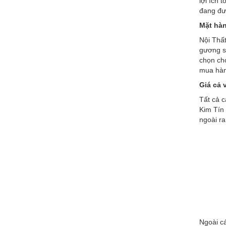
lợi ích 
đang đư
Mặt hàn
Nội Thất
gương so
chọn ch
mua hàn
Giá cả 
Tất cả c
Kim Tín
ngoài ra
Ngoài cá