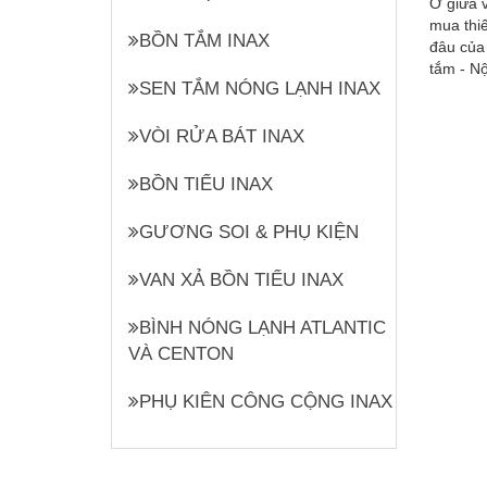
Ở giữa v
mua thiế
BỒN TẮM INAX
đâu của 
tắm - Nộ
SEN TẮM NÓNG LẠNH INAX
VÒI RỬA BÁT INAX
BỒN TIỂU INAX
GƯƠNG SOI & PHỤ KIỆN
VAN XẢ BỒN TIỂU INAX
BÌNH NÓNG LẠNH ATLANTIC
VÀ CENTON
PHỤ KIÊN CÔNG CỘNG INAX