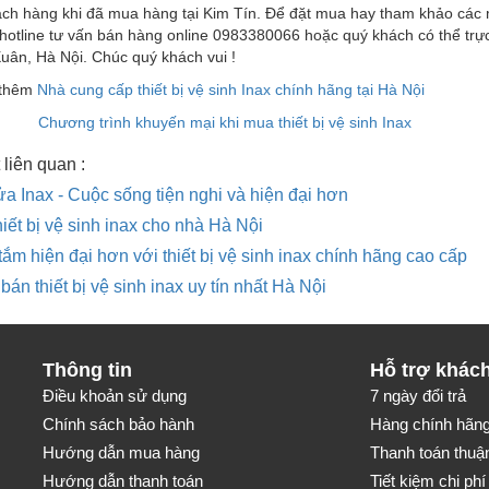
ch hàng khi đã mua hàng tại Kim Tín. Để đặt mua hay tham khảo các mặt
hotline tư vấn bán hàng online 0983380066 hoặc quý khách có thể trực
uân, Hà Nội. Chúc quý khách vui !
 thêm
Nhà cung cấp thiết bị vệ sinh Inax chính hãng tại Hà Nội
Chương trình khuyến mại khi mua thiết bị vệ sinh Inax
 liên quan :
a Inax - Cuộc sống tiện nghi và hiện đại hơn
iết bị vệ sinh inax cho nhà Hà Nội
ắm hiện đại hơn với thiết bị vệ sinh inax chính hãng cao cấp
 bán thiết bị vệ sinh inax uy tín nhất Hà Nội
Thông tin
Hỗ trợ khác
Điều khoản sử dụng
7 ngày đổi trả
Chính sách bảo hành
Hàng chính hãng-
Hướng dẫn mua hàng
Thanh toán thuận
Hướng dẫn thanh toán
Tiết kiệm chi phí 