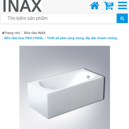
00
Trang chủ
Bồn tắm INAX
Bồn tắm Inax FBV-1702SL – Thiết kế yếm sang trọng, lắp đặt nhanh chóng