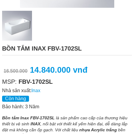
BỒN TẮM INAX FBV-1702SL
14.840.000 vnđ
16.500.000
MSP:
FBV-1702SL
Nhà sản xuất:
Inax
Còn hàng
Bảo hành: 3 Năm
Bồn tắm Inax FBV-1702SL
là sản phẩm cao cấp của thương hiệu
thiết bị vệ sinh
INAX
, nổi bật với thiết kế yếm hiện đại, dễ dàng lắp
đặt mà không cần ốp gạch. Với chất liệu
nhựa Acrylic trắng
bền