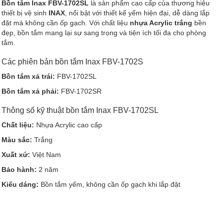
Bồn tắm Inax FBV-1702SL
là sản phẩm cao cấp của thương hiệu
thiết bị vệ sinh
INAX
, nổi bật với thiết kế yếm hiện đại, dễ dàng lắp
đặt mà không cần ốp gạch. Với chất liệu
nhựa Acrylic trắng
bền
đẹp, bồn tắm mang lại sự sang trọng và tiện ích tối đa cho phòng
tắm.
Các phiên bản bồn tắm Inax FBV-1702S
Bồn tắm xả trái:
FBV-1702SL
Bồn tắm xả phải:
FBV-1702SR
Thông số kỹ thuật bồn tắm Inax FBV-1702SL
Chất liệu:
Nhựa Acrylic cao cấp
Màu sắc:
Trắng
Xuất xứ:
Việt Nam
Bảo hành:
2 năm
Kiểu dáng:
Bồn tắm yếm, không cần ốp gạch khi lắp đặt