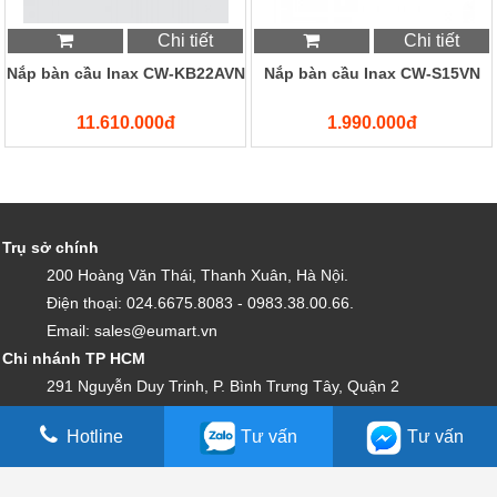
Chi tiết
Chi tiết
Nắp bàn cầu Inax CW-KB22AVN
Nắp bàn cầu Inax CW-S15VN
11.610.000đ
1.990.000đ
Trụ sở chính
200 Hoàng Văn Thái, Thanh Xuân, Hà Nội.
Điện thoại: 024.6675.8083 - 0983.38.00.66.
Email: sales@eumart.vn
Chi nhánh TP HCM
291 Nguyễn Duy Trinh, P. Bình Trưng Tây, Quận 2
0983.38.00.66 - 08.687 47 515
Hotline
Tư vấn
Tư vấn
Email: sales@eumart.vn