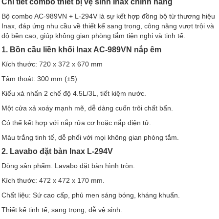
Chi tiết combo thiết bị vệ sinh Inax chính hãng
Bộ combo AC-989VN + L-294V là sự kết hợp đồng bộ từ thương hiệu
Inax, đáp ứng nhu cầu về thiết kế sang trọng, công năng vượt trội và
độ bền cao, giúp không gian phòng tắm tiện nghi và tinh tế.
1. Bồn cầu liền khối Inax AC-989VN nắp êm
Kích thước: 720 x 372 x 670 mm
Tâm thoát: 300 mm (±5)
Kiểu xả nhấn 2 chế độ 4.5L/3L, tiết kiệm nước.
Một cửa xả xoáy mạnh mẽ, dễ dàng cuốn trôi chất bẩn.
Có thể kết hợp với nắp rửa cơ hoặc nắp điện tử.
Màu trắng tinh tế, dễ phối với mọi không gian phòng tắm.
2. Lavabo đặt bàn Inax L-294V
Dòng sản phẩm: Lavabo đặt bàn hình tròn.
Kích thước: 472 x 472 x 170 mm.
Chất liệu: Sứ cao cấp, phủ men sáng bóng, kháng khuẩn.
Thiết kế tinh tế, sang trọng, dễ vệ sinh.