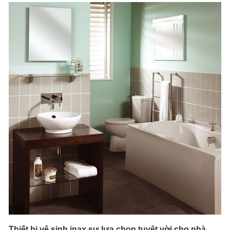
Thiết bị vệ sinh inax sự lựa chọn tuyệt vời cho nhà