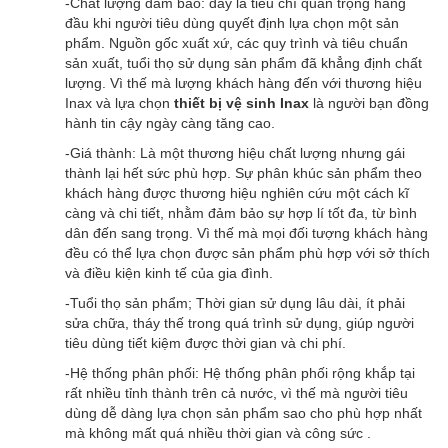
-Chất lượng đảm bảo: đây là tiêu chí quan trọng hàng
đầu khi người tiêu dùng quyết định lựa chọn một sản
phẩm. Nguồn gốc xuất xứ, các quy trình và tiêu chuẩn
sản xuất, tuổi thọ sử dụng sản phẩm đã khẳng định chất
lượng. Vì thế mà lượng khách hàng đến với thương hiệu
Inax và lựa chọn
thiết bị vệ sinh Inax
là người bạn đồng
hành tin cậy ngày càng tăng cao.
-Giá thành: Là một thương hiệu chất lượng nhưng gái
thành lại hết sức phù hợp. Sự phân khúc sản phẩm theo
khách hàng được thương hiệu nghiên cứu một cách kĩ
càng và chi tiết, nhằm đảm bảo sự hợp lí tốt đa, từ bình
dân đến sang trọng. Vì thế mà mọi đối tượng khách hàng
đều có thể lựa chọn được sản phẩm phù hợp với sở thích
và điều kiện kinh tế của gia đình.
-Tuổi thọ sản phẩm; Thời gian sử dụng lâu dài, ít phải
sửa chữa, tháy thế trong quá trình sử dụng, giúp người
tiêu dùng tiết kiệm được thời gian và chi phí.
-Hệ thống phân phối: Hệ thống phân phối rộng khắp tại
rất nhiều tỉnh thành trên cả nước, vì thế mà người tiêu
dùng dễ dàng lựa chọn sản phẩm sao cho phù hợp nhất
mà không mất quá nhiều thời gian và công sức .