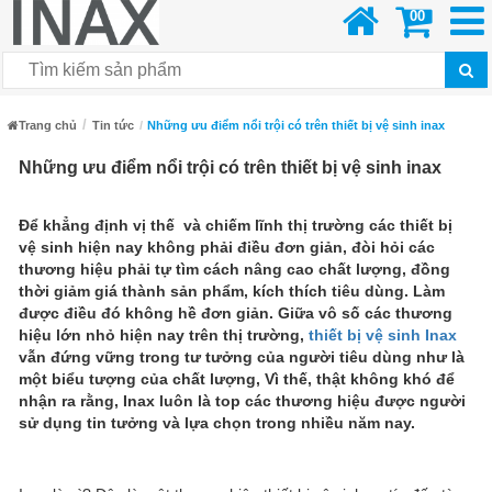
00
Trang chủ
Tin tức
Những ưu điểm nổi trội có trên thiết bị vệ sinh inax
Những ưu điểm nổi trội có trên thiết bị vệ sinh inax
Để khẳng định vị thế và chiếm lĩnh thị trường các thiết bị
vệ sinh hiện nay không phải điều đơn giản, đòi hỏi các
thương hiệu phải tự tìm cách nâng cao chất lượng, đồng
thời giảm giá thành sản phẩm, kích thích tiêu dùng. Làm
được điều đó không hề đơn giản. Giữa vô số các thương
hiệu lớn nhỏ hiện nay trên thị trường,
thiết bị vệ sinh Inax
vẫn đứng vững trong tư tưởng của người tiêu dùng như là
một biểu tượng của chất lượng, Vì thế, thật không khó để
nhận ra rằng, Inax luôn là top các thương hiệu được người
sử dụng tin tưởng và lựa chọn trong nhiều năm nay.