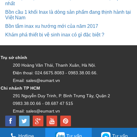
nhất
Bồn cầu 1 khối Inax là dòng sản phẩm đang thịnh hành tại
Việt Nam
Bồn tắm inax xu hướng mới của năm 2017
Khám phá thiết bị vệ sinh inax có gì đặc biệt ?
Trụ sở chính
200 Hoàng Văn Thái, Thanh Xuân, Hà Nội.
Điện thoại: 024.6675.8083 - 0983.38.00.66.
Email: sales@eumart.vn
Chi nhánh TP HCM
291 Nguyễn Duy Trinh, P. Bình Trưng Tây, Quận 2
0983.38.00.66 - 08.687 47 515
Email: sales@eumart.vn
Copyright by Kim Tín LTD - Được vận hành bởi Công ty TNHH Thương mại và nội
Hotline
Tư vấn
Tư vấn