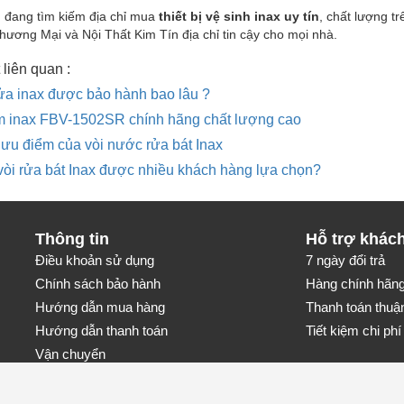
 đang tìm kiếm địa chỉ mua
thiết bị vệ sinh inax uy tín
, chất lượng t
ương Mại và Nội Thất Kim Tín địa chỉ tin cậy cho mọi nhà.
 liên quan :
ửa inax được bảo hành bao lâu ?
m inax FBV-1502SR chính hãng chất lượng cao
ưu điểm của vòi nước rửa bát Inax
vòi rửa bát Inax được nhiều khách hàng lựa chọn?
Thông tin
Hỗ trợ khác
Điều khoản sử dụng
7 ngày đổi trả
Chính sách bảo hành
Hàng chính hãng-
Hướng dẫn mua hàng
Thanh toán thuận
Hướng dẫn thanh toán
Tiết kiệm chi phí 
Vận chuyển