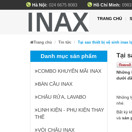
Hà Nội:
024 6675 8083
Hồ Chí Minh:
0983
TRANG CHỦ
Trang chủ
Tin tức
Tại sao thiết bị vệ sinh inax
Tại s
Danh mục sản phẩm
COMBO KHUYẾN MÃI INAX
Những l
dưới đâ
BÀN CẦU INAX
CHẬU RỬA, LAVABO
Những l
nhé.
LINH KIỆN - PHỤ KIỆN THAY
Bất kỳ k
THẾ
và
sản p
VÒI CHẬU INAX