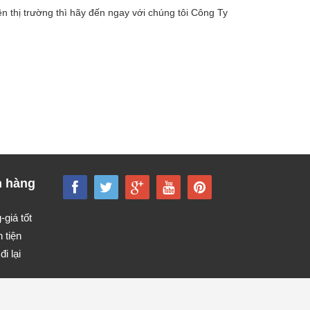
rên thị trường thì hãy đến ngay với chúng tôi Công Ty
h hàng
giá tốt
 tiện
đi lại