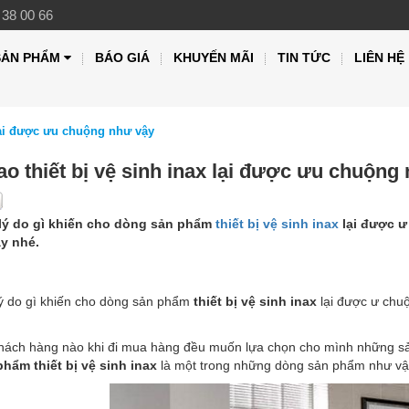
 38 00 66
SẢN PHẨM
BÁO GIÁ
KHUYẾN MÃI
TIN TỨC
LIÊN HỆ
 lại được ưu chuộng như vậy
ao thiết bị vệ sinh inax lại được ưu chuộng
ý do gì khiến cho dòng sản phẩm
thiết bị vệ sinh inax
lại được ư
y nhé.
ý do gì khiến cho dòng sản phẩm
thiết bị vệ sinh inax
lại được ư chuộ
hách hàng nào khi đi mua hàng đều muốn lựa chọn cho mình những sản 
hẩm thiết bị vệ sinh inax
là một trong những dòng sản phẩm như vậy