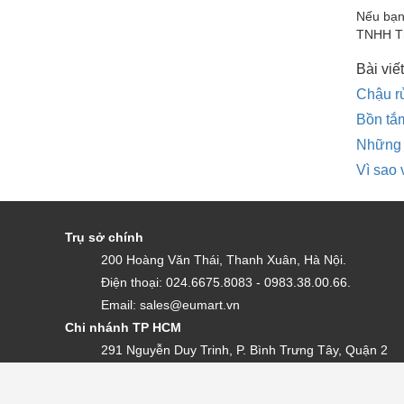
Nếu bạn
TNHH Th
Bài viết
Chậu r
Bồn tắ
Những 
Vì sao 
Trụ sở chính
200 Hoàng Văn Thái, Thanh Xuân, Hà Nội.
Điện thoại: 024.6675.8083 - 0983.38.00.66.
Email: sales@eumart.vn
Chi nhánh TP HCM
291 Nguyễn Duy Trinh, P. Bình Trưng Tây, Quận 2
0983.38.00.66 - 08.687 47 515
Email: sales@eumart.vn