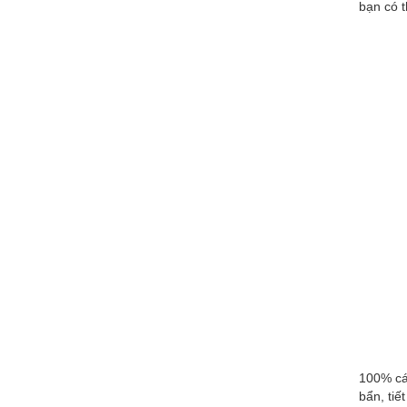
bạn có t
100% c
bẩn, ti