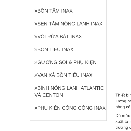
BỒN TẮM INAX
SEN TẮM NÓNG LẠNH INAX
VÒI RỬA BÁT INAX
BỒN TIỂU INAX
GƯƠNG SOI & PHỤ KIỆN
VAN XẢ BỒN TIỂU INAX
BÌNH NÓNG LẠNH ATLANTIC
VÀ CENTON
Thiết bị
lượng ng
hàng có
PHỤ KIÊN CÔNG CỘNG INAX
Dù mức g
xuất từ 
trường 