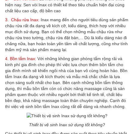
hiện nay. Sen vòi Inax có thiết kế theo tiêu chuẩn hiện đại cùng
chất liệu cao cấp, độ bền cao
3. Chậu rửa Inax:
Inax mang đến cho người tiêu dùng sản phẩm
chậu rửa rất đa dạng về kích cỡ, kiểu dáng, thích hợp với nhiều
mục đích sử dụng. Bạn có thể chọn những mẫu chậu rửa như
chậu rửa treo tường, chậu rửa đặt bàn,... Dù là kiểu dáng nào đi
chăng nữa, bạn hoàn toàn yên tâm về chất lượng, cũng như tính
thẩm mỹ mà sản phẩm mang lại.
4. Bồn tắm Inax:
Với những không gian phòng tắm rộng rãi và
kinh phí gia đình cho phép thì việc lựa chọn thêm bồn tắm cho
gia đình mình sẽ khiến ngôi nhà của bạn vô cùng hoàn hảo. Bồn
tắm Inax đa dạng về kích thước và mẫu mã chắc chắn là lựa
chọn sáng suốt nhất cho bạn. Bên cạnh những bồn tắm thông
dụng, thì mẫu bồn tắm còn có chức năng massage cũng là sản
phẩm quen thuộc với nhiều người bởi thiết kế tinh tế, chất liệu
bền đẹp, khả năng massage toàn thân chuyên nghiệp. Cạnh đó
thì việc vệ sinh bồn tắm Inax cũng rất dễ dàng và nhanh chóng.
Thiết bị vệ sinh Inax sử dụng tốt không?
Các
thiết bị vệ sinh Inax
đều được sản xuất theo tiêu chuẩn khắt