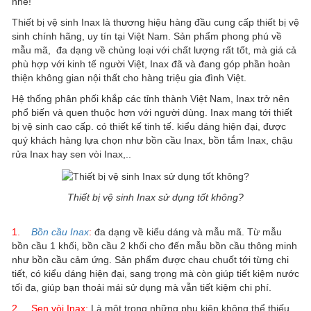
nhé!
Thiết bị vệ sinh Inax là thương hiệu hàng đầu cung cấp thiết bị vệ
sinh chính hãng, uy tín tại Việt Nam. Sản phẩm phong phú về
mẫu mã, đa dạng về chủng loại với chất lượng rất tốt, mà giá cả
phù hợp với kinh tế người Việt, Inax đã và đang góp phần hoàn
thiện không gian nội thất cho hàng triệu gia đình Việt.
Hệ thống phân phối khắp các tỉnh thành Việt Nam, Inax trở nên
phổ biến và quen thuộc hơn với người dùng. Inax mang tới thiết
bị vệ sinh cao cấp. có thiết kế tinh tế. kiểu dáng hiện đại, được
quý khách hàng lựa chọn như bồn cầu Inax, bồn tắm Inax, chậu
rửa Inax hay sen vòi Inax,..
Thiết bị vệ sinh Inax sử dụng tốt không?
1.
Bồn cầu Inax
:
đa dạng về kiểu dáng và mẫu mã. Từ mẫu
bồn cầu 1 khối, bồn cầu 2 khối cho đến mẫu bồn cầu thông minh
như bồn cầu cảm ứng. Sản phẩm được chau chuốt tới từng chi
tiết, có kiểu dáng hiện đại, sang trọng mà còn giúp tiết kiệm nước
tối đa, giúp bạn thoải mái sử dụng mà vẫn tiết kiệm chi phí.
2. Sen vòi Inax:
Là một trong những phụ kiện không thể thiếu