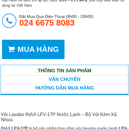
vận hành ổn định với áp lực nước
0.05 – 0.75 MPa
, phù hợp điều kiện sử
dụng tại Việt Nam.
Đặt Mua Qua Điện Thoại (8h00 - 20h00)
024 6675 8083
MUA HÀNG
THÔNG TIN SẢN PHẨM
VẬN CHUYỂN
HƯỚNG DẪN MUA HÀNG
Vòi Lavabo INAX LFV-17P Nước Lạnh – Bộ Vòi Kèm Xả
Nhựa
INAX
LFV-17P
là bộ sản phẩm bao gồm
vòi lavabo nước lạnh
LFV-