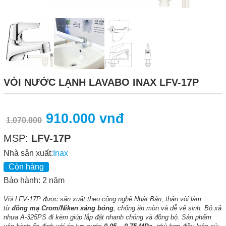
VÒI NƯỚC LẠNH LAVABO INAX LFV-17P
910.000 vnđ
1.070.000
MSP:
LFV-17P
Nhà sản xuất:
Inax
Còn hàng
Bảo hành: 2 năm
Vòi LFV-17P được sản xuất theo công nghệ Nhật Bản, thân vòi làm
từ
đồng mạ Crom/Niken sáng bóng
, chống ăn mòn và dễ vệ sinh. Bộ xả
nhựa A-325PS đi kèm giúp lắp đặt nhanh chóng và đồng bộ. Sản phẩm